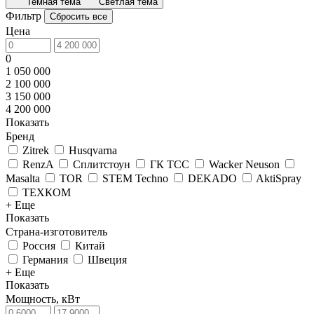
Темная тема
Светлая тема
Фильтр
Сбросить все
Цена
0
1 050 000
2 100 000
3 150 000
4 200 000
Показать
Бренд
Zitrek
Husqvarna
RenzA
Сплитстоун
ГК ТСС
Wacker Neuson
Masalta
TOR
STEM Techno
DEKADO
AktiSpray
ТЕХКОМ
+ Еще
Показать
Страна-изготовитель
Россия
Китай
Германия
Швеция
+ Еще
Показать
Мощность, кВт