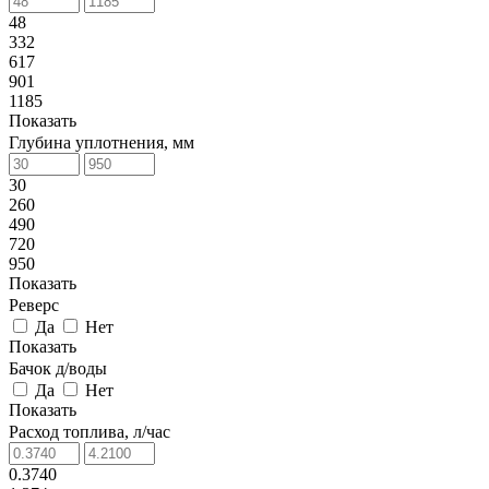
48
332
617
901
1185
Показать
Глубина уплотнения, мм
30
260
490
720
950
Показать
Реверс
Да
Нет
Показать
Бачок д/воды
Да
Нет
Показать
Расход топлива, л/час
0.3740