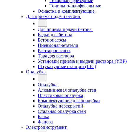
Токарные, фрезерные
Точильно-шлифовальные
Оснастка и комплектующие
Для приема-подачи бетона
Для приема-подачи бетона
Бадьи для бетона
Бетононасосы
Пневмонагнетатели
Растворонасосы
Тара для раствора
Установки приема и выдачи раствора (УВР)
Штукатурные станции (ШС)
Опалубка
Опалубка
Алюминиевая опалубка стен
Пластиковая опалубка
Комплектующие для опалубки
Опалубка перекрытий
Стальная опалубка стен
Балка
Фанера
Электроинструмент