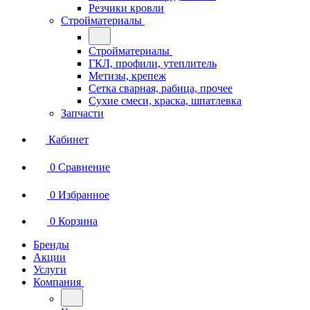
Резчики кровли
Стройматериалы
Стройматериалы
ГКЛ, профили, утеплитель
Метизы, крепеж
Сетка сварная, рабица, прочее
Сухие смеси, краска, шпатлевка
Запчасти
Кабинет
0
Сравнение
0
Избранное
0
Корзина
Бренды
Акции
Услуги
Компания