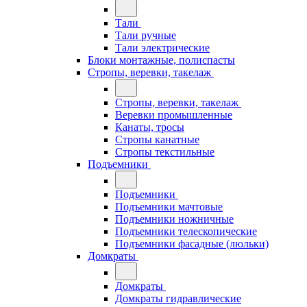
Тали
Тали ручные
Тали электрические
Блоки монтажные, полиспасты
Стропы, веревки, такелаж
Стропы, веревки, такелаж
Веревки промышленные
Канаты, тросы
Стропы канатные
Стропы текстильные
Подъемники
Подъемники
Подъемники мачтовые
Подъемники ножничные
Подъемники телескопические
Подъемники фасадные (люльки)
Домкраты
Домкраты
Домкраты гидравлические