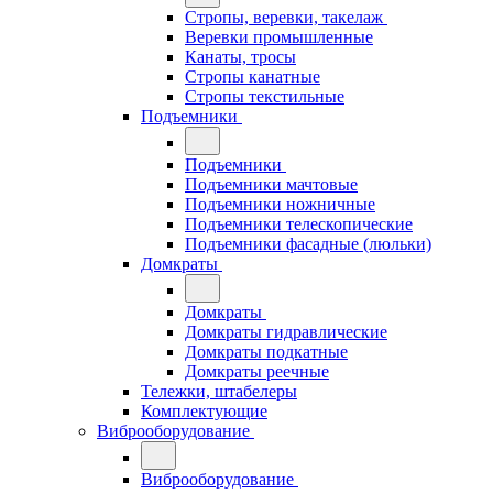
Стропы, веревки, такелаж
Веревки промышленные
Канаты, тросы
Стропы канатные
Стропы текстильные
Подъемники
Подъемники
Подъемники мачтовые
Подъемники ножничные
Подъемники телескопические
Подъемники фасадные (люльки)
Домкраты
Домкраты
Домкраты гидравлические
Домкраты подкатные
Домкраты реечные
Тележки, штабелеры
Комплектующие
Виброоборудование
Виброоборудование