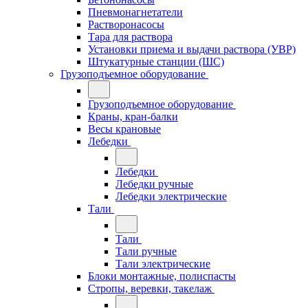
Пневмонагнетатели
Растворонасосы
Тара для раствора
Установки приема и выдачи раствора (УВР)
Штукатурные станции (ШС)
Грузоподъемное оборудование
Грузоподъемное оборудование
Краны, кран-балки
Весы крановые
Лебедки
Лебедки
Лебедки ручные
Лебедки электрические
Тали
Тали
Тали ручные
Тали электрические
Блоки монтажные, полиспасты
Стропы, веревки, такелаж