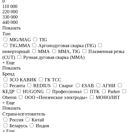
0
110 000
220 000
330 000
440 000
Показать
Тип
MIG/MAG
TIG
TIG,MMA
Аргонодуговая сварка (TIG)
инверторный
ММА
ММА, TIG
Плазменная резка
(CUT)
Ручная дуговая сварка (MMA)
+ Еще
Показать
Бренд
ЗСО КАВИК
ГК ТСС
Ресанта
REDIUS
Сварог
ESAB
АГНИ
КЕДР
HUGONG
Профессионал
ПТК
Parker
Oberon
ООО «Пензенские электроды»
МОНОЛИТ
+ Еще
Показать
Страна-изготовитель
Россия
Китай
Беларусь
Индия
+ Еще