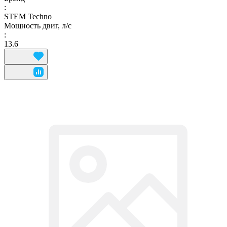
:
STEM Techno
Мощность двиг, л/с
:
13.6