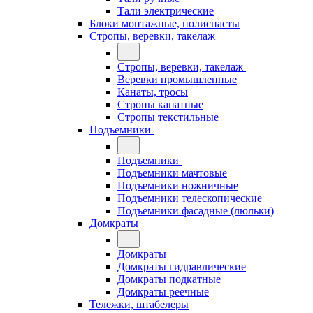
Тали электрические
Блоки монтажные, полиспасты
Стропы, веревки, такелаж
Стропы, веревки, такелаж
Веревки промышленные
Канаты, тросы
Стропы канатные
Стропы текстильные
Подъемники
Подъемники
Подъемники мачтовые
Подъемники ножничные
Подъемники телескопические
Подъемники фасадные (люльки)
Домкраты
Домкраты
Домкраты гидравлические
Домкраты подкатные
Домкраты реечные
Тележки, штабелеры