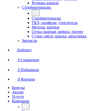
Резчики кровли
Стройматериалы
Стройматериалы
ГКЛ, профили, утеплитель
Метизы, крепеж
Сетка сварная, рабица, прочее
Сухие смеси, краска, шпатлевка
Запчасти
Кабинет
0
Сравнение
0
Избранное
0
Корзина
Бренды
Акции
Услуги
Компания