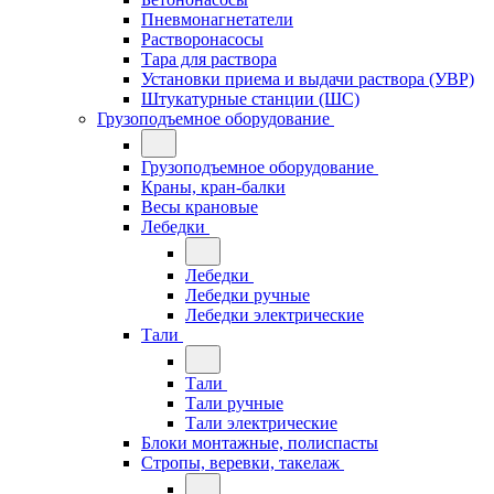
Пневмонагнетатели
Растворонасосы
Тара для раствора
Установки приема и выдачи раствора (УВР)
Штукатурные станции (ШС)
Грузоподъемное оборудование
Грузоподъемное оборудование
Краны, кран-балки
Весы крановые
Лебедки
Лебедки
Лебедки ручные
Лебедки электрические
Тали
Тали
Тали ручные
Тали электрические
Блоки монтажные, полиспасты
Стропы, веревки, такелаж