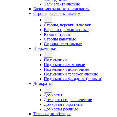
Тали электрические
Блоки монтажные, полиспасты
Стропы, веревки, такелаж
Стропы, веревки, такелаж
Веревки промышленные
Канаты, тросы
Стропы канатные
Стропы текстильные
Подъемники
Подъемники
Подъемники мачтовые
Подъемники ножничные
Подъемники телескопические
Подъемники фасадные (люльки)
Домкраты
Домкраты
Домкраты гидравлические
Домкраты подкатные
Домкраты реечные
Тележки, штабелеры