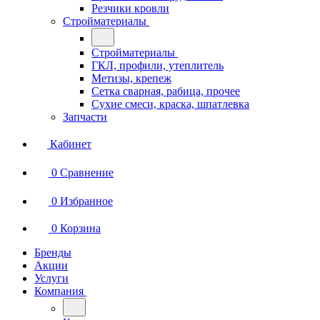
Резчики кровли
Стройматериалы
Стройматериалы
ГКЛ, профили, утеплитель
Метизы, крепеж
Сетка сварная, рабица, прочее
Сухие смеси, краска, шпатлевка
Запчасти
Кабинет
0
Сравнение
0
Избранное
0
Корзина
Бренды
Акции
Услуги
Компания