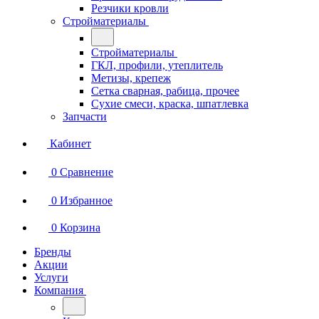
Резчики кровли
Стройматериалы
Стройматериалы
ГКЛ, профили, утеплитель
Метизы, крепеж
Сетка сварная, рабица, прочее
Сухие смеси, краска, шпатлевка
Запчасти
Кабинет
0
Сравнение
0
Избранное
0
Корзина
Бренды
Акции
Услуги
Компания