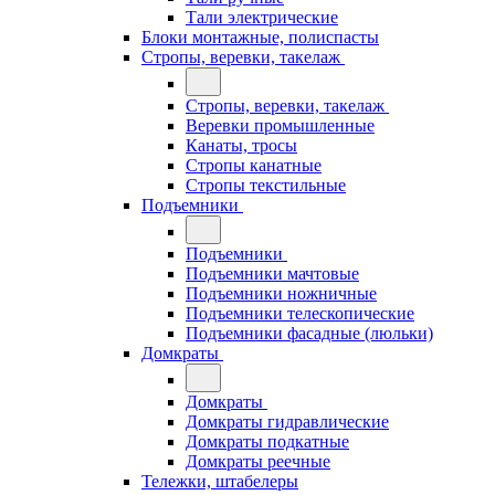
Тали электрические
Блоки монтажные, полиспасты
Стропы, веревки, такелаж
Стропы, веревки, такелаж
Веревки промышленные
Канаты, тросы
Стропы канатные
Стропы текстильные
Подъемники
Подъемники
Подъемники мачтовые
Подъемники ножничные
Подъемники телескопические
Подъемники фасадные (люльки)
Домкраты
Домкраты
Домкраты гидравлические
Домкраты подкатные
Домкраты реечные
Тележки, штабелеры