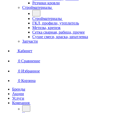
Резчики кровли
Стройматериалы
Стройматериалы
ГКЛ, профили, утеплитель
Метизы, крепеж
Сетка сварная, рабица, прочее
Сухие смеси, краска, шпатлевка
Запчасти
Кабинет
0
Сравнение
0
Избранное
0
Корзина
Бренды
Акции
Услуги
Компания