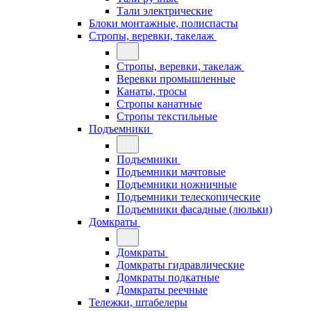
Тали электрические
Блоки монтажные, полиспасты
Стропы, веревки, такелаж
Стропы, веревки, такелаж
Веревки промышленные
Канаты, тросы
Стропы канатные
Стропы текстильные
Подъемники
Подъемники
Подъемники мачтовые
Подъемники ножничные
Подъемники телескопические
Подъемники фасадные (люльки)
Домкраты
Домкраты
Домкраты гидравлические
Домкраты подкатные
Домкраты реечные
Тележки, штабелеры