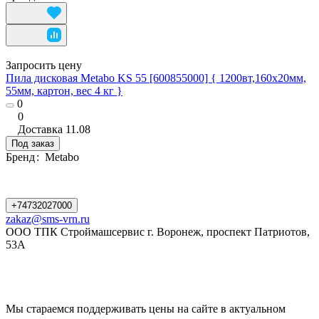
Запросить цену
Пила дисковая Metabo KS 55 [600855000] { 1200вт,160х20мм,
55мм, картон, вес 4 кг }
0
0
Доставка
11.08
Под заказ
Бренд
:
Metabo
+74732027000
zakaz@sms-vrn.ru
ООО ТПК Строймашсервис г. Воронеж, проспект Патриотов,
53А
Мы стараемся поддерживать цены на сайте в актуальном