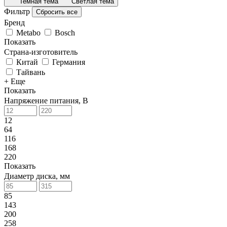
Темная тема
Светлая тема
Фильтр
Сбросить все
Бренд
Metabo
Bosch
Показать
Страна-изготовитель
Китай
Германия
Тайвань
+ Еще
Показать
Напряжение питания, В
12
64
116
168
220
Показать
Диаметр диска, мм
85
143
200
258