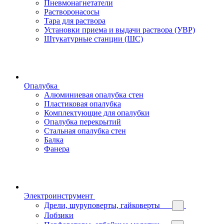
Пневмонагнетатели
Растворонасосы
Тара для раствора
Установки приема и выдачи раствора (УВР)
Штукатурные станции (ШС)
Опалубка
Алюминиевая опалубка стен
Пластиковая опалубка
Комплектующие для опалубки
Опалубка перекрытий
Стальная опалубка стен
Балка
Фанера
Электроинструмент
Дрели, шуруповерты, гайковерты
Лобзики