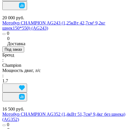
20 000 руб.
Мотобур CHAMPION AG243 (1,25кВт 42,7см³ 9,2кг
шнек150*550) (AG243)
0
0
Доставка
Под заказ
Бренд
:
Champion
Мощность двиг, л/с
:
1.7
16 500 руб.
Мотобур CHAMPION AG352 (1,4кВт 51,7см³ 9,4кг без шнека)
(AG352)
0