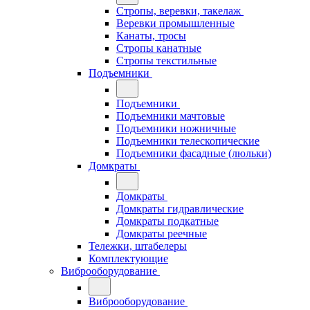
Стропы, веревки, такелаж
Веревки промышленные
Канаты, тросы
Стропы канатные
Стропы текстильные
Подъемники
Подъемники
Подъемники мачтовые
Подъемники ножничные
Подъемники телескопические
Подъемники фасадные (люльки)
Домкраты
Домкраты
Домкраты гидравлические
Домкраты подкатные
Домкраты реечные
Тележки, штабелеры
Комплектующие
Виброоборудование
Виброоборудование