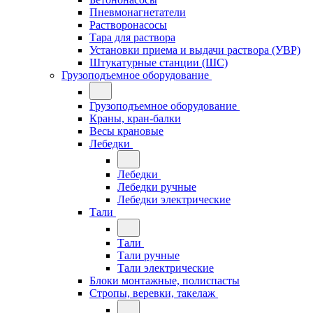
Пневмонагнетатели
Растворонасосы
Тара для раствора
Установки приема и выдачи раствора (УВР)
Штукатурные станции (ШС)
Грузоподъемное оборудование
Грузоподъемное оборудование
Краны, кран-балки
Весы крановые
Лебедки
Лебедки
Лебедки ручные
Лебедки электрические
Тали
Тали
Тали ручные
Тали электрические
Блоки монтажные, полиспасты
Стропы, веревки, такелаж