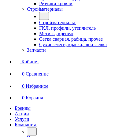
Резчики кровли
Стройматериалы
Стройматериалы
ГКЛ, профили, утеплитель
Метизы, крепеж
Сетка сварная, рабица, прочее
Сухие смеси, краска, шпатлевка
Запчасти
Кабинет
0
Сравнение
0
Избранное
0
Корзина
Бренды
Акции
Услуги
Компания