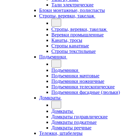
Тали электрические
Блоки монтажные, полиспасты
Стропы, веревки, такелаж
Стропы, веревки, такелаж
Веревки промышленные
Канаты, тросы
Стропы канатные
Стропы текстильные
Подъемники
Подъемники
Подъемники мачтовые
Подъемники ножничные
Подъемники телескопические
Подъемники фасадные (люльки)
Домкраты
Домкраты
Домкраты гидравлические
Домкраты подкатные
Домкраты реечные
Тележки, штабелеры