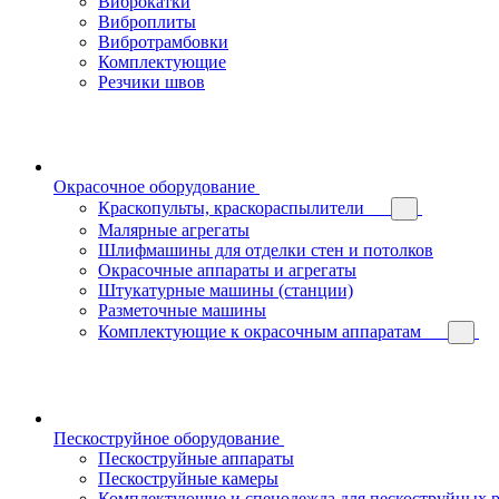
Виброкатки
Виброплиты
Вибротрамбовки
Комплектующие
Резчики швов
Окрасочное оборудование
Краскопульты, краскораспылители
Малярные агрегаты
Шлифмашины для отделки стен и потолков
Окрасочные аппараты и агрегаты
Штукатурные машины (станции)
Разметочные машины
Комплектующие к окрасочным аппаратам
Пескоструйное оборудование
Пескоструйные аппараты
Пескоструйные камеры
Комплектующие и спецодежда для пескоструйных р