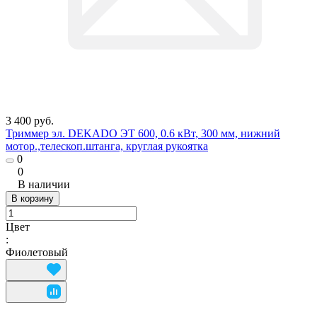
3 400 руб.
Триммер эл. DEKADO ЭТ 600, 0.6 кВт, 300 мм, нижний
мотор.,телескоп.штанга, круглая рукоятка
0
0
В наличии
В корзину
Цвет
:
Фиолетовый