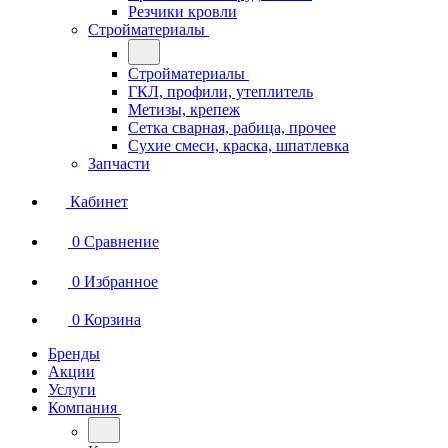
Резчики кровли
Стройматериалы
Стройматериалы
ГКЛ, профили, утеплитель
Метизы, крепеж
Сетка сварная, рабица, прочее
Сухие смеси, краска, шпатлевка
Запчасти
Кабинет
0
Сравнение
0
Избранное
0
Корзина
Бренды
Акции
Услуги
Компания