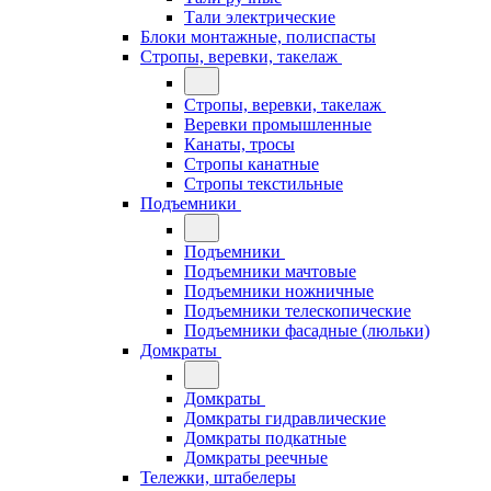
Тали электрические
Блоки монтажные, полиспасты
Стропы, веревки, такелаж
Стропы, веревки, такелаж
Веревки промышленные
Канаты, тросы
Стропы канатные
Стропы текстильные
Подъемники
Подъемники
Подъемники мачтовые
Подъемники ножничные
Подъемники телескопические
Подъемники фасадные (люльки)
Домкраты
Домкраты
Домкраты гидравлические
Домкраты подкатные
Домкраты реечные
Тележки, штабелеры