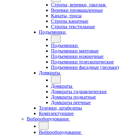
Стропы, веревки, такелаж
Веревки промышленные
Канаты, тросы
Стропы канатные
Стропы текстильные
Подъемники
Подъемники
Подъемники мачтовые
Подъемники ножничные
Подъемники телескопические
Подъемники фасадные (люльки)
Домкраты
Домкраты
Домкраты гидравлические
Домкраты подкатные
Домкраты реечные
Тележки, штабелеры
Комплектующие
Виброоборудование
Виброоборудование