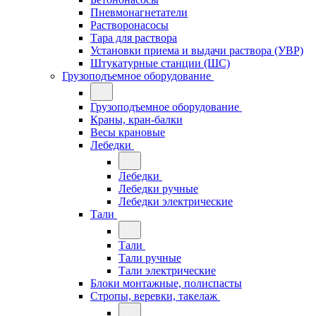
Пневмонагнетатели
Растворонасосы
Тара для раствора
Установки приема и выдачи раствора (УВР)
Штукатурные станции (ШС)
Грузоподъемное оборудование
Грузоподъемное оборудование
Краны, кран-балки
Весы крановые
Лебедки
Лебедки
Лебедки ручные
Лебедки электрические
Тали
Тали
Тали ручные
Тали электрические
Блоки монтажные, полиспасты
Стропы, веревки, такелаж