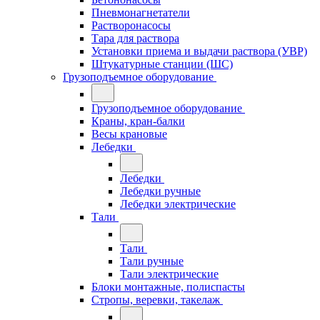
Пневмонагнетатели
Растворонасосы
Тара для раствора
Установки приема и выдачи раствора (УВР)
Штукатурные станции (ШС)
Грузоподъемное оборудование
Грузоподъемное оборудование
Краны, кран-балки
Весы крановые
Лебедки
Лебедки
Лебедки ручные
Лебедки электрические
Тали
Тали
Тали ручные
Тали электрические
Блоки монтажные, полиспасты
Стропы, веревки, такелаж